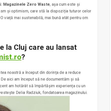
ă:
Magazinele Zero Waste
, așa cum este și
asm și optimism, care stă la dispoziția tuturor celor
. O viață mai sustenabilă, mai bună atât pentru om
e la Cluj care au lansat
ist.ro
?
tea noastră a început din dorința de a reduce
e. De aici am început să ne documentăm și să
Recent am hotărât să împărtășim experiența cu un
ovestește Delia Radziuk, fondatoarea magazinului.