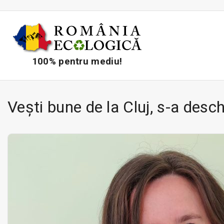
S
k
i
p
t
100% pentru mediu!
o
c
o
Vești bune de la Cluj, s-a desc
n
t
e
n
t