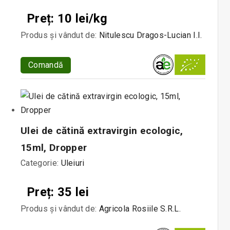
Preț: 10 lei/kg
Produs și vândut de:
Nitulescu Dragos-Lucian I.I.
Comandă
Ulei de cătină extravirgin ecologic,
15ml, Dropper
Categorie:
Uleiuri
Preț: 35 lei
Produs și vândut de:
Agricola Rosiile S.R.L.