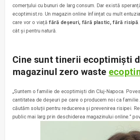
comerțului cu bunuri de larg consum. Dar există speranț
ecoptimist.ro. Un magazin online înființat cu mult entuzi
care vor o viață
fără deșeuri, fără plastic, fără risipă
cât și pentru natură.
Cine sunt tinerii ecoptimiști d
magazinul zero waste
ecoptim
„Suntem o familie de ecoptimiști din Cluj-Napoca. Poves
cantitatea de deșeuri pe care o producem noi ca famili
căutăm soluții pentru reducerea și prevenirea risipei. 
public mai larg prin deschiderea magazinului online.” p