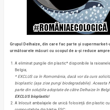
Grupul Delhaize, din care fac parte și supermarket-
următoarele măsuri cu scopul de a-și reduce ampren
A eliminat pungile din plastic* disponibile la raioane
Belgia;
* EXCLUS ca în Romomânia, dacă vor da curs solicităr
bioplastic (așa zise pungi biodegradabile). Aceasta N
parte din soluțiile adoptate de către Delhaize în Belg
EXCLUS bioplastic
!
A înlocuit ambalajele de unică folosință din plastic c
compostabile din hârtie FSC;