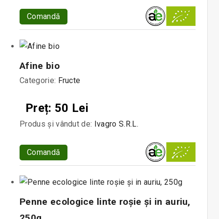
Comandă
Afine bio
Categorie:
Fructe
Preț: 50 Lei
Produs și vândut de:
Ivagro S.R.L.
Comandă
Penne ecologice linte roșie și in auriu,
250g