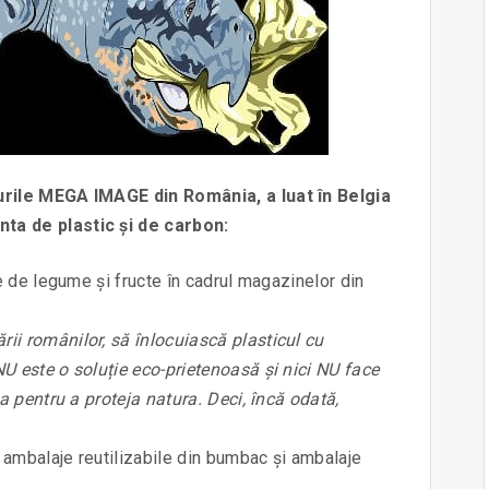
urile MEGA IMAGE din România, a luat în Belgia
ta de plastic și de carbon:
le de legume și fructe în cadrul magazinelor din
ii românilor, să înlocuiască plasticul cu
U este o soluție eco-prietenoasă și nici NU face
ia pentru a proteja natura. Deci, încă odată,
u ambalaje reutilizabile din bumbac și ambalaje