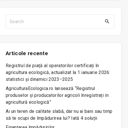
S
e
a
r
c
Articole
recente
h
f
Registrul de piață al operatorilor certificați în
o
agricultura ecologică, actualizat la 1 ianuarie 2026:
r
statistici și dinamici 2023–2025
:
AgriculturaEcologica.ro lansează “Registrul
produselor și producatorilor agricoli înregistrați in
agricultură ecologică”
Ai un teren de calitate slabă, dar nu ai bani sau timp
să te ocupi de împădurirea lui? Iată 4 soluții
Finanțarea împăduririlor