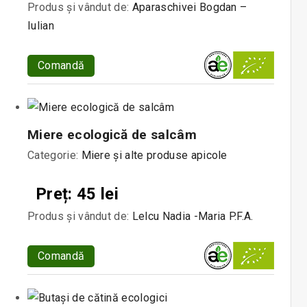
Produs și vândut de:
Aparaschivei Bogdan –
Iulian
Comandă
Miere ecologică de salcâm
Categorie:
Miere și alte produse apicole
Preț: 45 lei
Produs și vândut de:
Lelcu Nadia -Maria P.F.A.
Comandă