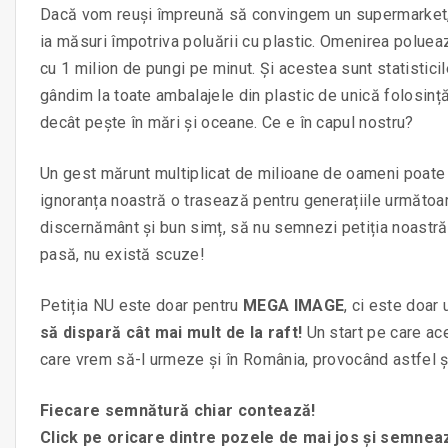
Dacă vom reuși împreună să convingem un supermarket, 
ia măsuri împotriva poluării cu plastic. Omenirea polue
cu 1 milion de pungi pe minut. Și acestea sunt statistic
gândim la toate ambalajele din plastic de unică folosință
decât pește în mări și oceane. Ce e în capul nostru?
Un gest mărunt multiplicat de milioane de oameni poate 
ignoranța noastră o trasează pentru generațiile următoar
discernământ și bun simț, să nu semnezi petiția noastră 
pasă, nu există scuze!
Petiția NU este doar pentru
MEGA IMAGE
, ci este doar
să dispară cât mai mult de la raft!
Un start pe care ac
care vrem să-l urmeze și în România, provocând astfel ș
Fiecare semnătură chiar contează!
Click pe oricare dintre pozele de mai jos și semneaz