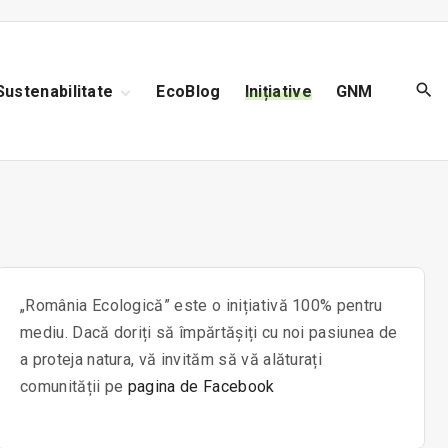
Sustenabilitate
EcoBlog
Inițiative
GNM
Reciclare
Biodiversitate
Poluare
„România Ecologică” este o inițiativă 100% pentru
mediu. Dacă doriți să împărtășiți cu noi pasiunea de
a proteja natura, vă invităm să vă alăturați
comunității pe
pagina de Facebook