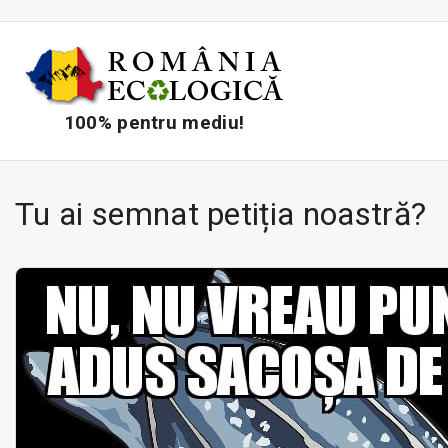
S
k
i
p
t
100% pentru mediu!
o
c
o
Tu ai semnat petiția noastră?
n
t
e
n
t