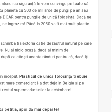
atunci cu siguranță le vom convinge pe toate să
ază planeta cu 500 de miliarde de pungi pe an sau
ile DOAR pentru pungile de unică folosință. Dacă ne
, ne îngrozim! Până în 2050 va fi mai mult plastic
schimba traiectoria către dezastrul natural pe care
e. Nu ai nicio scuză, dacă ai minim de
după ce citești aceste rânduri pentru că, dacă îți
 un început.
Plasticul de unică folosință trebuie
est mare comerciant l-a dat deja în Belgia și pe
i restul supermarketurilor la schimbare!
ă petiția, apoi dă mai departe!