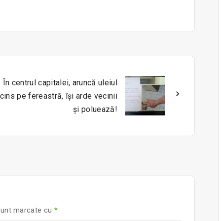
În centrul capitalei, aruncă uleiul
ncins pe fereastră, își arde vecinii
și poluează!
 sunt marcate cu
*