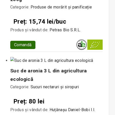
Categorie:
Produse de morărit și panificație
Preț: 15,74 lei/buc
Produs și vândut de:
Petras Bio S.R.L.
Comandă
Suc de aronia 3 L din agricultura
ecologică
Categorie:
Sucuri nectaruri și siropuri
Preț: 80 lei
Produs și vândut de:
Huțănașu Daniel-Bobi I.I.