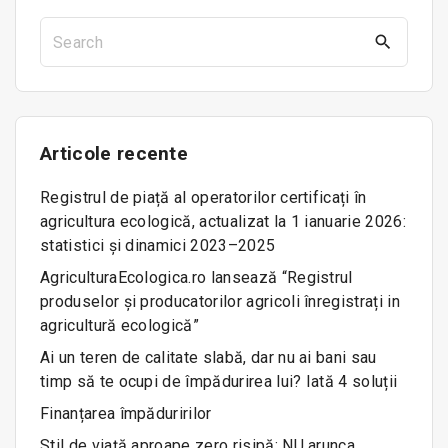
S
e
a
r
c
Articole
recente
h
f
Registrul de piață al operatorilor certificați în
o
agricultura ecologică, actualizat la 1 ianuarie 2026:
r
statistici și dinamici 2023–2025
:
AgriculturaEcologica.ro lansează “Registrul
produselor și producatorilor agricoli înregistrați in
agricultură ecologică”
Ai un teren de calitate slabă, dar nu ai bani sau
timp să te ocupi de împădurirea lui? Iată 4 soluții
Finanțarea împăduririlor
Stil de viață aproape zero risipă: NU arunca