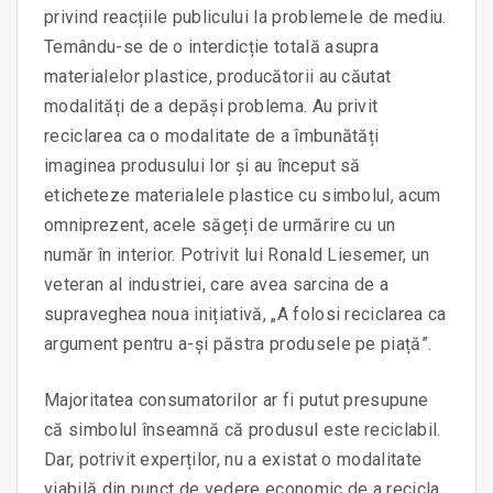
privind reacțiile publicului la problemele de mediu.
Temându-se de o interdicție totală asupra
materialelor plastice, producătorii au căutat
modalități de a depăși problema. Au privit
reciclarea ca o modalitate de a îmbunătăți
imaginea produsului lor și au început să
eticheteze materialele plastice cu simbolul, acum
omniprezent, acele săgeți de urmărire cu un
număr în interior. Potrivit lui Ronald Liesemer, un
veteran al industriei, care avea sarcina de a
supraveghea noua inițiativă, „A folosi reciclarea ca
argument pentru a-și păstra produsele pe piață”.
Majoritatea consumatorilor ar fi putut presupune
că simbolul înseamnă că produsul este reciclabil.
Dar, potrivit experților, nu a existat o modalitate
viabilă din punct de vedere economic de a recicla