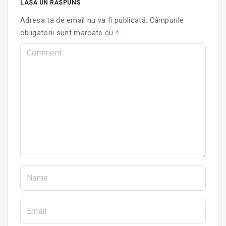
LASĂ UN RĂSPUNS
Adresa ta de email nu va fi publicată.
Câmpurile
obligatorii sunt marcate cu
*
C
o
m
m
e
n
t
N
a
m
E
e
m
*