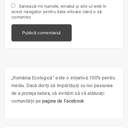
a
Salvează-mi numele, emailul și site-ul web în
i
acest navigator pentru data viitoare când o să
l
comentez.
*
„România Ecologică” este o inițiativă 100% pentru
mediu. Dacă doriți să împărtășiți cu noi pasiunea
de a proteja natura, vă invităm să vă alăturați
comunității pe
pagina de Facebook