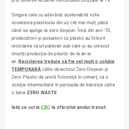
prin diverse reclame mincinoase difuzate la TV.
Singura cale cu adevărat sustenabilă este
scoaterea plasticului din uz cât mai mult, până
când se ajunge la zero deșeuri. Încă din anii ’70,
producătorii și poluatorii cu plastic au folosit
reciclarea ca un paravan sub care și-au crescut
liniștiți producția de plastic de la an la
an.
Reciclarea trebuie să fie cel mult o soluție
TEMPORARĂ
către obiectivul Zero Deșeuri și
Zero Plastic de unică folosință în comerț, ca o
soluție intermediară în perioada de tranziție către
o lume
ZERO WASTE
.
Iată ce scria
CBC
la sfârșitul anului trecut: