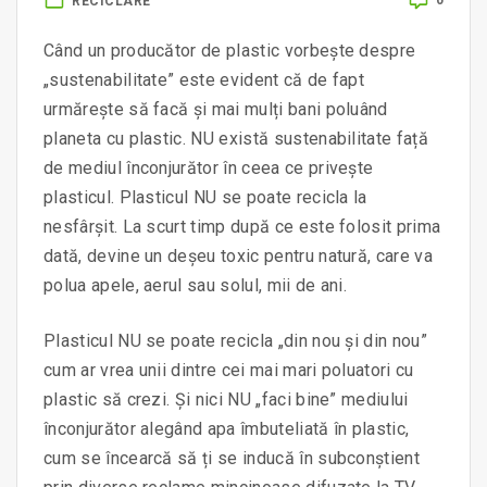
0
RECICLARE
Când un producător de plastic vorbește despre
„sustenabilitate” este evident că de fapt
urmărește să facă și mai mulți bani poluând
planeta cu plastic. NU există sustenabilitate față
de mediul înconjurător în ceea ce privește
plasticul. Plasticul NU se poate recicla la
nesfârșit. La scurt timp după ce este folosit prima
dată, devine un deșeu toxic pentru natură, care va
polua apele, aerul sau solul, mii de ani.
Plasticul NU se poate recicla „din nou și din nou”
cum ar vrea unii dintre cei mai mari poluatori cu
plastic să crezi. Și nici NU „faci bine” mediului
înconjurător alegând apa îmbuteliată în plastic,
cum se încearcă să ți se inducă în subconștient