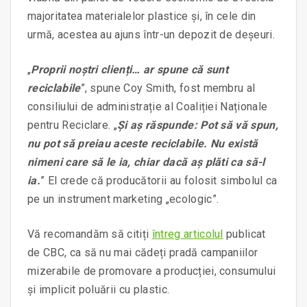
majoritatea materialelor plastice și, în cele din
urmă, acestea au ajuns într-un depozit de deșeuri.
„
Proprii noștri clienți… ar spune că sunt
reciclabile
”, spune Coy Smith, fost membru al
consiliului de administrație al Coaliției Naționale
pentru Reciclare. „
Și aș răspunde: Pot să vă spun,
nu pot să preiau aceste reciclabile. Nu există
nimeni care să le ia, chiar dacă aș plăti ca să-l
ia.
” El crede că producătorii au folosit simbolul ca
pe un instrument marketing „ecologic”.
Vă recomandăm să citiți
întreg articolul
publicat
de CBC, ca să nu mai cădeți pradă campaniilor
mizerabile de promovare a producției, consumului
și implicit poluării cu plastic.