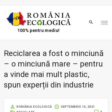
S
k
i
p
t
100% pentru mediu!
o
c
o
Reciclarea a fost o minciună
n
– o minciună mare – pentru
t
e
a vinde mai mult plastic,
n
spun experții din industrie
t
ROMÂNIA ECOLOGICĂ
SEPTEMBRIE 14, 2021