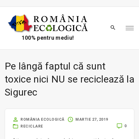
S
k
i
p
t
100% pentru mediu!
o
c
o
Pe lângă faptul că sunt
n
toxice nici NU se reciclează la
t
e
Sigurec
n
t
ROMÂNIA ECOLOGICĂ
MARTIE 27, 2019
0
RECICLARE