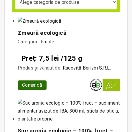
Zmeură ecologică
Categorie:
Fructe
Preț: 7,5 lei /125 g
Produs și vândut de:
Racoviță Berivoi S.R.L.
Comandă
Suc aronia ecologic – 100% fruct –