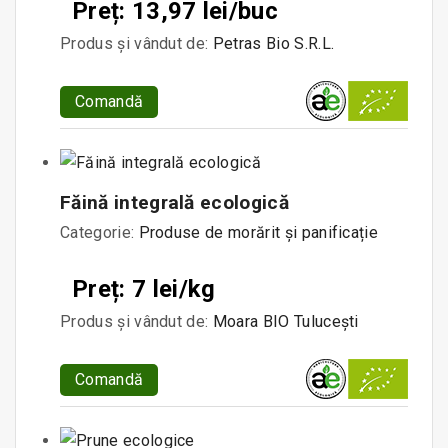
Preț: 13,97 lei/buc
Produs și vândut de:
Petras Bio S.R.L.
Comandă
Făină integrală ecologică
Categorie:
Produse de morărit și panificație
Preț: 7 lei/kg
Produs și vândut de:
Moara BIO Tulucești
Comandă