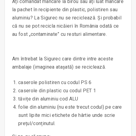
Ați comandat mâncare la birou sau ați luat mâncare
la pachet în recipiente din plastic, polistiren sau
aluminiu? La Sigurec nu se reciclează. Și probabil
că nu se pot recicla nicăieri în România odată ce
au fost „contaminate” cu resturi alimentare.
Am întrebat la Sigurec care dintre intre aceste
ambalaje (imaginea atașată) se reciclează.
caserole polistiren cu codul PS 6
caserole din plastic cu codul PET 1
tăvițe din aluminiu cod ALU
folie din aluminiu (nu este trecut codul) pe care
sunt lipite mici etichete de hârtie unde scrie
prețul/conținutul.