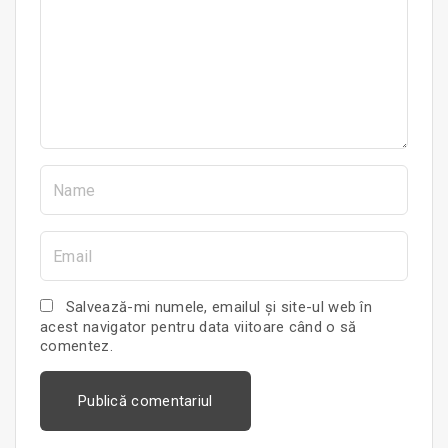
m
e
n
t
N
a
m
E
e
m
*
a
Salvează-mi numele, emailul și site-ul web în
i
acest navigator pentru data viitoare când o să
l
comentez.
*