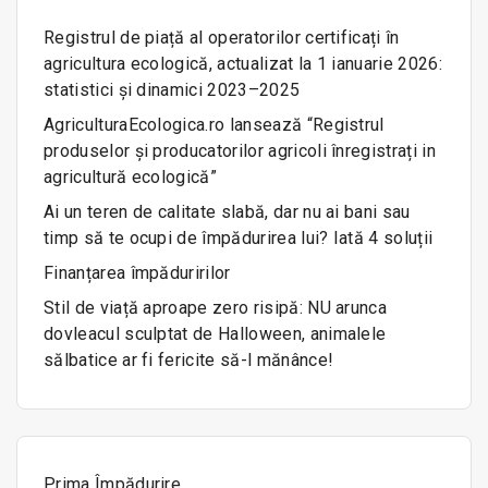
f
Registrul de piață al operatorilor certificați în
o
agricultura ecologică, actualizat la 1 ianuarie 2026:
r
statistici și dinamici 2023–2025
:
AgriculturaEcologica.ro lansează “Registrul
produselor și producatorilor agricoli înregistrați in
agricultură ecologică”
Ai un teren de calitate slabă, dar nu ai bani sau
timp să te ocupi de împădurirea lui? Iată 4 soluții
Finanțarea împăduririlor
Stil de viață aproape zero risipă: NU arunca
dovleacul sculptat de Halloween, animalele
sălbatice ar fi fericite să-l mănânce!
Prima Împădurire