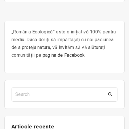
„România Ecologică” este o inițiativă 100% pentru
mediu. Dacă doriți să împărtășiți cu noi pasiunea
de a proteja natura, vă invităm să vă alăturați
comunității pe
pagina de Facebook
S
e
a
r
c
Articole
recente
h