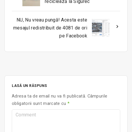
reciclează la Sigurec
NU, Nu vreau pungă! Acesta este
mesajul redistribuit de 4081 de ori
pe Facebook
LASĂ UN RĂSPUNS
Adresa ta de email nu va fi publicată.
Câmpurile
obligatorii sunt marcate cu
*
C
o
m