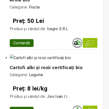
Categorie:
Fructe
Preț: 50 Lei
Produs și vândut de:
Ivagro S.R.L.
Comandă
Cartofi albi și rosii certificați bio
Categorie:
Legume
Preț: 8 lei/kg
Produs și vândut de:
Jivu Ioan I.I.