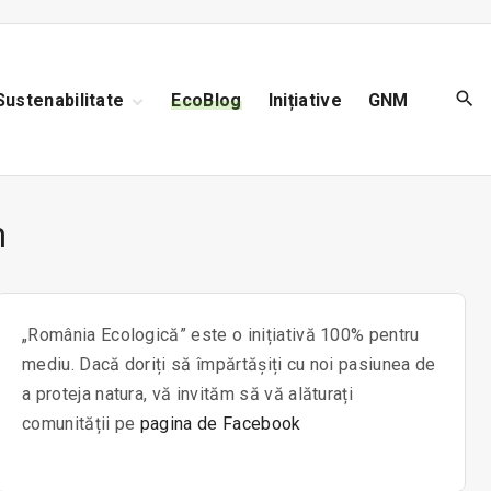
Sustenabilitate
EcoBlog
Inițiative
GNM
Reciclare
Biodiversitate
Poluare
m
„România Ecologică” este o inițiativă 100% pentru
mediu. Dacă doriți să împărtășiți cu noi pasiunea de
a proteja natura, vă invităm să vă alăturați
comunității pe
pagina de Facebook