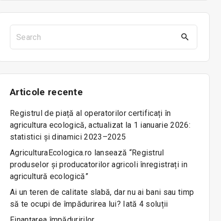
S
e
a
r
c
Articole
recente
h
f
Registrul de piață al operatorilor certificați în
o
agricultura ecologică, actualizat la 1 ianuarie 2026:
r
statistici și dinamici 2023–2025
:
AgriculturaEcologica.ro lansează “Registrul
produselor și producatorilor agricoli înregistrați in
agricultură ecologică”
Ai un teren de calitate slabă, dar nu ai bani sau timp
să te ocupi de împădurirea lui? Iată 4 soluții
Finanțarea împăduririlor