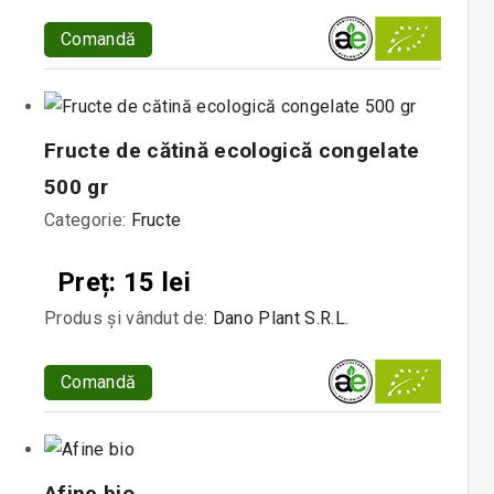
Comandă
Fructe de cătină ecologică congelate
500 gr
Categorie:
Fructe
Preț: 15 lei
Produs și vândut de:
Dano Plant S.R.L.
Comandă
Afine bio