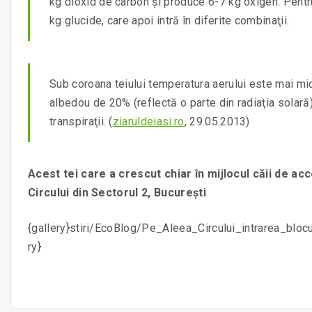
kg dioxid de carbon şi produce 6-7 kg oxigen. Pentru
kg glucide, care apoi intră în diferite combinaţii.
Sub coroana teiului temperatura aerului este mai mic
albedou de 20% (reflectă o parte din radiaţia solară)
transpiraţii. (
ziaruldeiasi.ro
, 29.05.2013)
Acest tei care a crescut chiar în mijlocul căii de ac
Circului din Sectorul 2, București
{gallery}stiri/EcoBlog/Pe_Aleea_Circului_intrarea_bloc
ry}