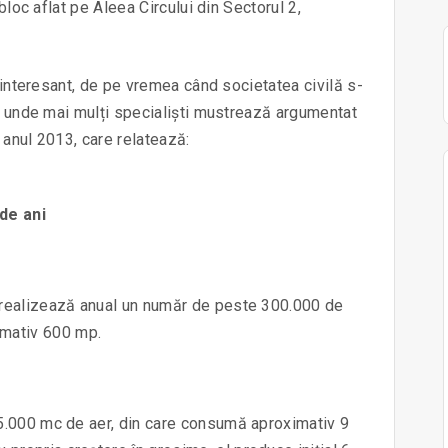
bloc aflat pe Aleea Circului din Sectorul 2,
l interesant, de pe vremea când societatea civilă s-
i, unde mai mulți specialiști mustrează argumentat
n anul 2013, care relatează:
 de ani
ă, realizează anual un număr de peste 300.000 de
imativ 600 mp.
0-5.000 mc de aer, din care consumă aproximativ 9