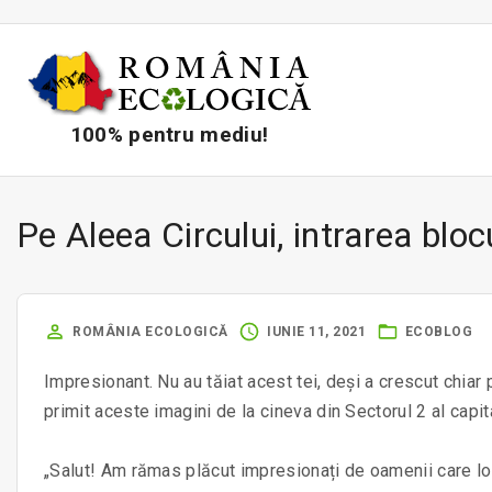
S
k
i
p
t
100% pentru mediu!
o
c
o
Pe Aleea Circului, intrarea bloc
n
t
e
ROMÂNIA ECOLOGICĂ
IUNIE 11, 2021
ECOBLOG
n
t
Impresionant. Nu au tăiat acest tei, deși a crescut chiar
primit aceste imagini de la cineva din Sectorul 2 al capit
„Salut! Am rămas plăcut impresionați de oamenii care loc