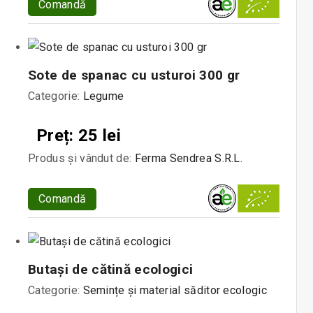
Comandă
Sote de spanac cu usturoi 300 gr
Categorie:
Legume
Preț: 25 lei
Produs și vândut de:
Ferma Sendrea S.R.L.
Comandă
Butași de cătină ecologici
Categorie:
Semințe și material săditor ecologic