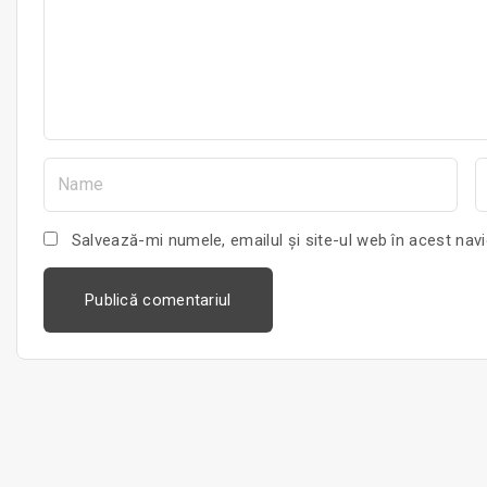
e
n
t
N
E
a
m
a
Salvează-mi numele, emailul și site-ul web în acest nav
e
i
*
l
*