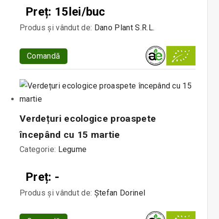
Preț: 15lei/buc
Produs și vândut de:
Dano Plant S.R.L.
Comandă
Verdețuri ecologice proaspete
începând cu 15 martie
Categorie:
Legume
Preț: -
Produs și vândut de:
Ștefan Dorinel