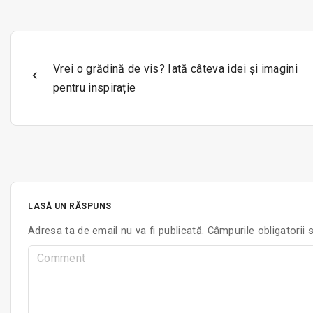
Vrei o grădină de vis? Iată câteva idei și imagini
pentru inspirație
LASĂ UN RĂSPUNS
Adresa ta de email nu va fi publicată.
Câmpurile obligatorii
C
o
m
m