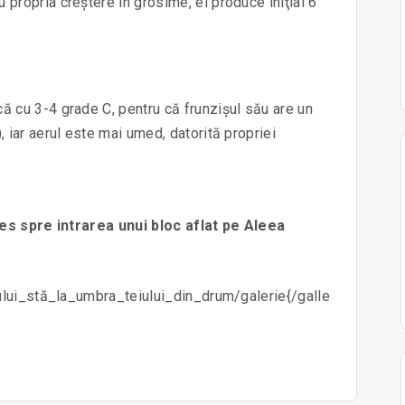
 propria creştere în grosime, el produce iniţial 6
ă cu 3-4 grade C, pentru că frunzişul său are un
, iar aerul este mai umed, datorită propriei
ces spre intrarea unui bloc aflat pe Aleea
ului_stă_la_umbra_teiului_din_drum/galerie{/galle