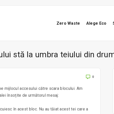
Zero Waste
Alege Eco
ului stă la umbra teiului din dru
0
 pe mijlocul accesului către scara blocului. Am
alei însoțite de următorul mesaj:
uiesc în acest bloc. Nu au tăiat acest tei care a