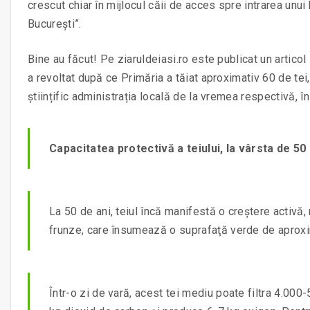
crescut chiar în mijlocul căii de acces spre intrarea unui 
București”.
Bine au făcut! Pe ziaruldeiasi.ro este publicat un artico
a revoltat după ce Primăria a tăiat aproximativ 60 de te
științific administrația locală de la vremea respectivă, î
Capacitatea protectivă a teiului, la vârsta de 50
La 50 de ani, teiul încă manifestă o creştere activ
frunze, care însumează o suprafaţă verde de aprox
Într-o zi de vară, acest tei mediu poate filtra 4.00