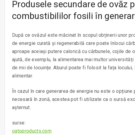
Produsele secundare de ovăz po
combustibililor fosili în generar
După ce ovăzul este măcinat în scopul obținerii unor pr
de energie curată și regenerabilă care poate înlocui cărb
aproape aceiași putere calorică cu cărbunele, cojile de o
ajută, de exemplu, la alimentarea mai multor universități 
de mii de locuințe. Aburul poate fi folosit la fața locului
alimentar.
În cazul în care generarea de energie nu este o opțiune 
necesară în zonă, acestea pot fi utilizate ca o sursă ex
așternut.
surse:
oatoproducts.com