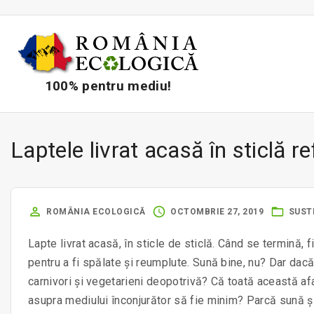
S
k
i
p
t
100% pentru mediu!
o
c
o
Laptele livrat acasă în sticlă re
n
t
e
ROMÂNIA ECOLOGICĂ
OCTOMBRIE 27, 2019
SUST
n
t
Lapte livrat acasă, în sticle de sticlă. Când se termină, fi
pentru a fi spălate și reumplute. Sună bine, nu? Dar dacă
carnivori și vegetarieni deopotrivă? Că toată această af
asupra mediului înconjurător să fie minim? Parcă sună și