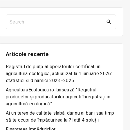
S
e
a
r
c
Articole
recente
h
f
Registrul de piață al operatorilor certificați în
o
agricultura ecologică, actualizat la 1 ianuarie 2026:
r
statistici și dinamici 2023–2025
:
AgriculturaEcologica.ro lansează “Registrul
produselor și producatorilor agricoli înregistrați in
agricultură ecologică”
Ai un teren de calitate slabă, dar nu ai bani sau timp
să te ocupi de împădurirea lui? Iată 4 soluții
Finanțarea împăduririlor