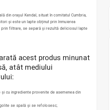
ală din orașul Kendal, situat în comitatul Cumbria,
tori și este un lapte obținut prin înmuierea
rin filtrare, se separă și rezultă deliciosul lapte
 arată acest produs minunat
să, atât mediului
ului:
e și cu ingrediente provenite de asemenea din
 golite se spală și se refolosesc;