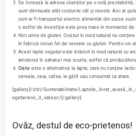
Se livrează la adresa clienților pe o rută prestabilită,
sunt diminuate atât costurile cât și noxele. Aici ar p
cum ar fi transportul electric alimentat din surse sust
o astfel de investiție este prea mare în momentul de 
Nici urme de gluten. Ovăzul în mod natural nu conține
în fabrică niciun fel de cereale cu gluten. Pentru cei a
Acest lapte vegetal este îndulcit în mod natural cu 
amidonul în zaharuri mai scurte, astfel că producătoru
Oato
este o alternativă la lapte, care nu conține lact
cereale, ceai, cafea, la gătit sau consumat ca atare.
{gallery}/stiri/Sustenabilitate/Laptele_livrat_acasă_în
egetarienii_îl_iubesc/{/gallery}
Ovăz, destul de eco-prietenos!