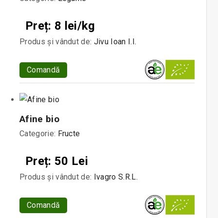
Preț: 8 lei/kg
Produs și vândut de:
Jivu Ioan I.I.
Comandă
Afine bio
Categorie:
Fructe
Preț: 50 Lei
Produs și vândut de:
Ivagro S.R.L.
Comandă