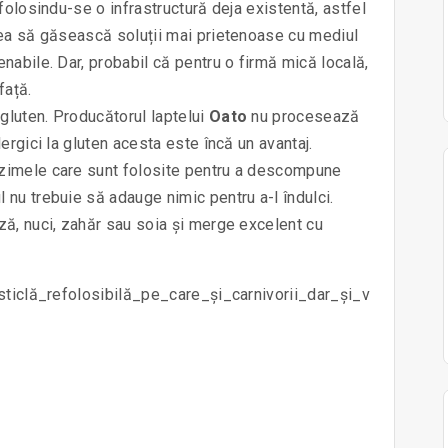
 folosindu-se o infrastructură deja existentă, astfel
utea să găsească soluții mai prietenoase cu mediul
enabile. Dar, probabil că pentru o firmă mică locală,
față.
 gluten. Producătorul laptelui
Oato
nu procesează
lergici la gluten acesta este încă un avantaj.
enzimele care sunt folosite pentru a descompune
l nu trebuie să adauge nimic pentru a-l îndulci.
oză, nuci, zahăr sau soia și merge excelent cu
_sticlă_refolosibilă_pe_care_și_carnivorii_dar_și_v