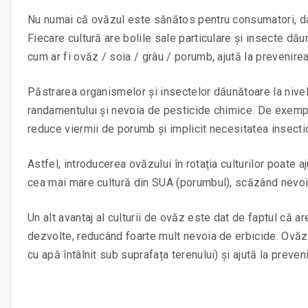
Nu numai că ovăzul este sănătos pentru consumatori, 
Fiecare cultură are bolile sale particulare și insecte dăun
cum ar fi ovăz / soia / grâu / porumb, ajută la prevenire
Păstrarea organismelor și insectelor dăunătoare la nivel
randamentului și nevoia de pesticide chimice. De exemplu
reduce viermii de porumb și implicit necesitatea insectic
Astfel, introducerea ovăzului în rotația culturilor poate 
cea mai mare cultură din SUA (porumbul), scăzând nevoi
Un alt avantaj al culturii de ovăz este dat de faptul că a
dezvolte, reducând foarte mult nevoia de erbicide. Ovăzu
cu apă întâlnit sub suprafața terenului) și ajută la preveni