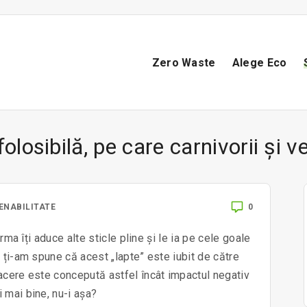
Zero Waste
Alege Eco
folosibilă, pe care carnivorii și v
0
ENABILITATE
rma îți aduce alte sticle pline și le ia pe cele goale
 ți-am spune că acest „lapte” este iubit de către
acere este concepută astfel încât impactul negativ
 mai bine, nu-i așa?