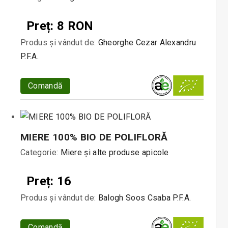
Preț: 8 RON
Produs și vândut de:
Gheorghe Cezar Alexandru
P.F.A.
Comandă
MIERE 100% BIO DE POLIFLORĂ
Categorie:
Miere și alte produse apicole
Preț: 16
Produs și vândut de:
Balogh Soos Csaba P.F.A.
Comandă