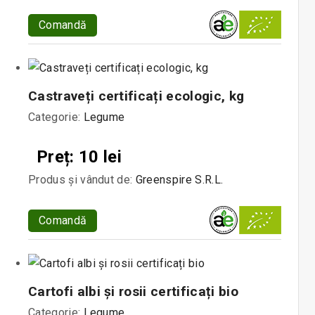
Comandă
Castraveți certificați ecologic, kg
Categorie:
Legume
Preț: 10 lei
Produs și vândut de:
Greenspire S.R.L.
Comandă
Cartofi albi și rosii certificați bio
Categorie:
Legume