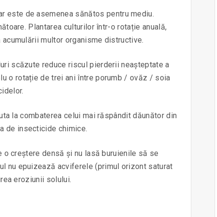
dar este de asemenea sănătos pentru mediu.
ătoare. Plantarea culturilor într-o rotație anuală,
a acumulării multor organisme distructive.
uri scăzute reduce riscul pierderii neașteptate a
 o rotație de trei ani între porumb / ovăz / soia
idelor.
ajuta la combaterea celui mai răspândit dăunător din
a de insecticide chimice.
re o creștere densă și nu lasă buruienile să se
l nu epuizează acviferele (primul orizont saturat
rea eroziunii solului.