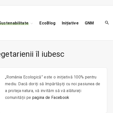
Sustenabilitate
EcoBlog
Inițiative
GNM
Reciclare
Biodiversitate
Poluare
egetarienii îl iubesc
„România Ecologică” este o inițiativă 100% pentru
mediu. Dacă doriți să împărtășiți cu noi pasiunea de
a proteja natura, vă invităm să vă alăturați
comunității pe
pagina de Facebook