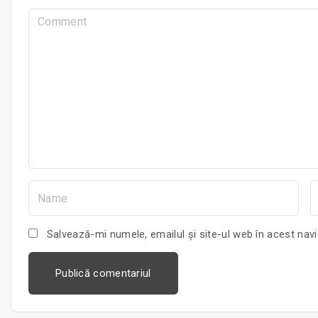
C
o
m
m
e
n
t
N
E
a
m
a
Salvează-mi numele, emailul și site-ul web în acest nav
e
i
*
l
*