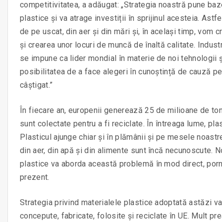
competitivitatea, a adăugat: „Strategia noastră pune baz
plastice și va atrage investiții în sprijinul acesteia. Ast
de pe uscat, din aer și din mări și, în același timp, vom c
și crearea unor locuri de muncă de înaltă calitate. Indus
se impune ca lider mondial în materie de noi tehnologii ș
posibilitatea de a face alegeri în cunoștință de cauză pe
câștigat.”
În fiecare an, europenii generează 25 de milioane de ton
sunt colectate pentru a fi reciclate. În întreaga lume, pl
Plasticul ajunge chiar și în plămânii și pe mesele noastre
din aer, din apă și din alimente sunt încă necunoscute. N
plastice va aborda această problemă în mod direct, porn
prezent.
Strategia privind materialele plastice adoptată astăzi 
concepute, fabricate, folosite și reciclate în UE. Mult pr