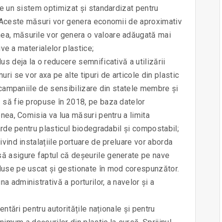
ie un sistem optimizat și standardizat pentru
E. Aceste măsuri vor genera economii de aproximativ
ea, măsurile vor genera o valoare adăugată mai
ive a materialelor plastice;
us deja la o reducere semnificativă a utilizării
ri se vor axa pe alte tipuri de articole din plastic
i campaniile de sensibilizare din statele membre și
ă să fie propuse în 2018, pe baza datelor
enea, Comisia va lua măsuri pentru a limita
darde pentru plasticul biodegradabil și compostabil;
ivind instalațiile portuare de preluare vor aborda
să asigure faptul că deșeurile generate pe nave
duse pe uscat și gestionate în mod corespunzător.
 administrativă a porturilor, a navelor și a
entări pentru autoritățile naționale și pentru