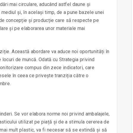
rdări mai circulare, aducând astfel daune și
 mediul și, în același timp, de a pune bazele unei
de concepție și producție care să respecte pe
clare și pe elaborarea unor materiale mai
ție. Această abordare va aduce noi oportunități în
e locuri de muncă. Odată cu Strategia privind
onitorizare compus din zece indicatori, care
sele în ceea ce privește tranziția către o
embre.
rinderi. Se vor elabora norme noi privind ambalajele,
asticului utilizat pe piață și de a stimula cererea de
mai mult plastic, va fi necesar să se extindă și să