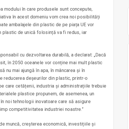
a modului în care produsele sunt concepute,
ițiativa în acest domeniu vom crea noi posibilități
toate ambalajele din plastic de pe piața UE vor
plastic de unică folosință va fi redus, iar
onsabil cu dezvoltarea durabilă, a declarat: „Dacă
it, în 2050 oceanele vor conține mai mult plastic
să nu mai ajungă în apa, în mâncarea și în
 reducerea deșeurilor din plastic, printr-o
e care cetățenii, industria și administrațiile trebuie
aterialele plastice propunem, de asemenea, un
în noi tehnologii inovatoare care să asigure
timp competitivitatea industriei noastre.”
 de muncă, creșterea economică, investițiile și