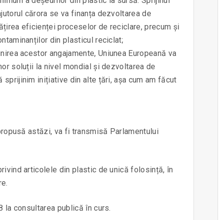
imum a deșeurilor din plastic la sursă. Sprijinul
ajutorul cărora se va finanța dezvoltarea de
ățirea eficienței proceselor de reciclare, precum și
taminanților din plasticul reciclat;
linirea acestor angajamente, Uniunea Europeană va
or soluții la nivel mondial și dezvoltarea de
prijinim inițiative din alte țări, așa cum am făcut
 propusă astăzi, va fi transmisă Parlamentului
ivind articolele din plastic de unică folosință, în
re.
8 la consultarea publică în curs.