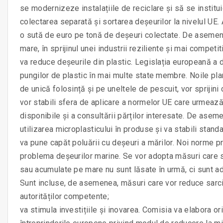
se modernizeze instalațiile de reciclare și să se institu
colectarea separată și sortarea deșeurilor la nivelul U
o sută de euro pe tonă de deșeuri colectate. De asemen
mare, în sprijinul unei industrii reziliente și mai competit
va reduce deșeurile din plastic. Legislația europeană a d
pungilor de plastic în mai multe state membre. Noile planu
de unică folosință și pe uneltele de pescuit, vor sprijin
vor stabili sfera de aplicare a normelor UE care urmeaz
disponibile și a consultării părților interesate. De asem
utilizarea microplasticului în produse și va stabili stan
va pune capăt poluării cu deșeuri a mărilor. Noi norme pr
problema deșeurilor marine. Se vor adopta măsuri care 
sau acumulate pe mare nu sunt lăsate în urmă, ci sunt a
Sunt incluse, de asemenea, măsuri care vor reduce sarcina
autorităților competente;
va stimula investițiile și inovarea. Comisia va elabora ori