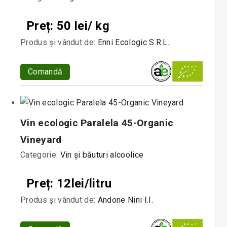
Preț: 50 lei/ kg
Produs și vândut de:
Enni Ecologic S.R.L.
Comandă
Vin ecologic Paralela 45-Organic
Vineyard
Categorie:
Vin și băuturi alcoolice
Preț: 12lei/litru
Produs și vândut de:
Andone Nini I.I.