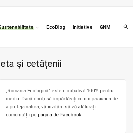
Sustenabilitate
EcoBlog
Inițiative
GNM
Reciclare
Biodiversitate
Poluare
eta și cetățenii
„România Ecologică” este o inițiativă 100% pentru
mediu. Dacă doriți să împărtășiți cu noi pasiunea de
a proteja natura, vă invităm să vă alăturați
comunității pe
pagina de Facebook