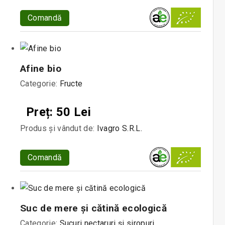
Comandă
Afine bio
Categorie:
Fructe
Preț: 50 Lei
Produs și vândut de:
Ivagro S.R.L.
Comandă
Suc de mere și cătină ecologică
Categorie:
Sucuri nectaruri și siropuri