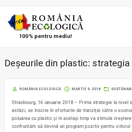
S
k
i
p
t
100% pentru mediu!
o
c
o
Deșeurile din plastic: strategi
n
t
e
ROMÂNIA ECOLOGICĂ
MARTIE 9, 2018
SUSTENABI
n
t
Strasbourg, 16 ianuarie 2018 – Prima strategie la nivel 
astăzi, se înscrie în eforturile de tranziție către o eco
poluarea cu plastic și în același timp va stimula creștere
confruntăm să devină un program pozitiv pentru viitorul 