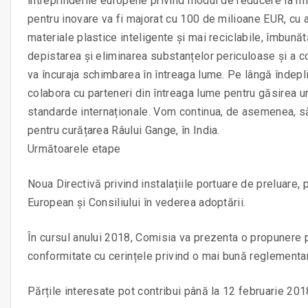
întreprinderile europene privind modul de reducere la min
pentru inovare va fi majorat cu 100 de milioane EUR, cu 
materiale plastice inteligente și mai reciclabile, îmbunăt
depistarea și eliminarea substanțelor periculoase și a con
va încuraja schimbarea în întreaga lume. Pe lângă îndep
colabora cu parteneri din întreaga lume pentru găsirea un
standarde internaționale. Vom continua, de asemenea, să s
pentru curățarea Râului Gange, în India.
Următoarele etape
Noua Directivă privind instalațiile portuare de preluare,
European și Consiliului în vederea adoptării.
În cursul anului 2018, Comisia va prezenta o propunere pr
conformitate cu cerințele privind o mai bună reglementa
Părțile interesate pot contribui până la 12 februarie 201