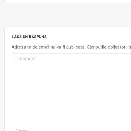
LASĂ UN RĂSPUNS
Adresa ta de email nu va fi publicată.
Câmpurile obligatorii
C
o
m
m
e
n
t
N
E