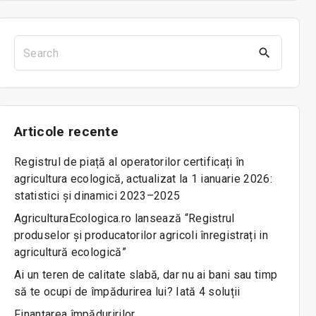
S
e
a
r
c
Articole
recente
h
f
Registrul de piață al operatorilor certificați în
o
agricultura ecologică, actualizat la 1 ianuarie 2026:
r
statistici și dinamici 2023–2025
:
AgriculturaEcologica.ro lansează “Registrul
produselor și producatorilor agricoli înregistrați in
agricultură ecologică”
Ai un teren de calitate slabă, dar nu ai bani sau timp
să te ocupi de împădurirea lui? Iată 4 soluții
Finanțarea împăduririlor