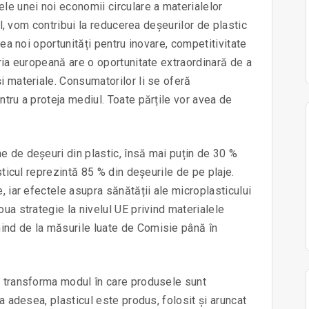
ele unei noi economii circulare a materialelor
fel, vom contribui la reducerea deșeurilor de plastic
rea noi oportunități pentru inovare, competitivitate
tria europeană are o oportunitate extraordinară de a
i materiale. Consumatorilor li se oferă
ntru a proteja mediul. Toate părțile vor avea de
e de deșeuri din plastic, însă mai puțin de 30 %
asticul reprezintă 85 % din deșeurile de pe plaje.
, iar efectele asupra sănătății ale microplasticului
oua strategie la nivelul UE privind materialele
ind de la măsurile luate de Comisie până în
va transforma modul în care produsele sunt
ea adesea, plasticul este produs, folosit și aruncat