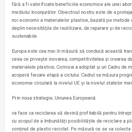
fără a fi valorificate beneficiile economice ale unei abo
mediului înconjurător. Obiectivul nostru este de a proteja
noi economii a materialelor plastice, bazată pe metode 
deplin necesitățile de reutilizare, de reparare și de reci
sustenabile.
Europa este cea mai în măsură să conducă această tranzi
ceea ce privește inovarea, competitivitatea și crearea d
materialele plastice, Comisia a adoptat și un Cadru de m
acoperă fiecare etapă a ciclului. Cadrul va măsura progre
economie circulară la nivelul UE și la nivelul statelor m
Prin noua strategie, Uniunea Europeană:
va face ca reciclarea să devină profitabilă pentru întrep
cu scopul de a îmbunătăți posibilitățile de reciclare a pl
conținut de plastic reciclat. Pe măsură ce se va colecta 